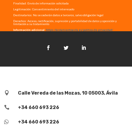
Finalidad: Envío de información solicitada
Legitimación: Consentimiento del interesado
Destinatarios: No se cederán datos a terceros, salvo obligación legal
Derechos: Acceso, rectificación, supresión y portabilidad de datos y oposición y
limitación a su tratamiento
Información adicional
:
https://aislamientoavila.es/politica-de-privacidad/

Calle Vereda de las Mozas, 10 05003, Ávila

+34 660 693 226

+34 660 693 226