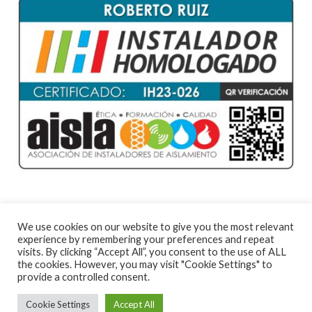
We use cookies on our website to give you the most relevant
experience by remembering your preferences and repeat
visits. By clicking “Accept All”, you consent to the use of ALL
© 2022 Roberto Ruiz Aislamientos &
the cookies. However, you may visit "Cookie Settings" to
Electricidad by:
HazmeWeb
|
Privacidad
|
provide a controlled consent.
Aviso Legal
|
Cookies
Cookie Settings
Accept All