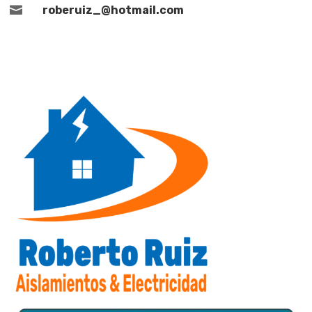

roberuiz_@hotmail.com